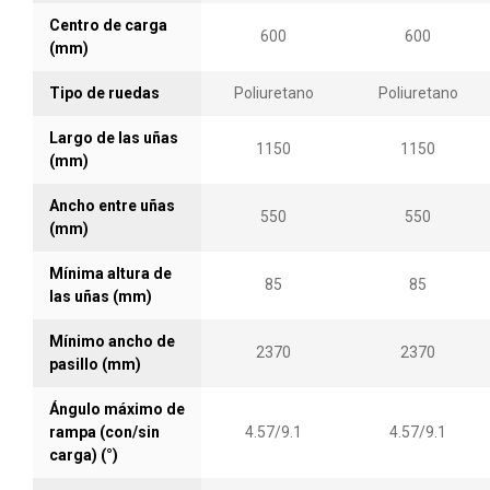
Centro de carga
Interruptor de prevención de choque, ubicado en
600
600
(mm)
la parte superior de la manija de control, el cual al
ponerse en contacto con el operador hace que el
Tipo de ruedas
Poliuretano
Poliuretano
equipo cambia su sentido de viaje.
Largo de las uñas
El apilador cambia automáticamente al modo de
1150
1150
(mm)
velocidad lenta cuando el mástil está a más de
0.5 metros de altura. Haciendo que la operación
Ancho entre uñas
550
550
del equipo y el desplazamiento sean más
(mm)
seguros.
Mínima altura de
Este equipo puede ordenarse a contrapedido
85
85
las uñas (mm)
para alturas de levantamiento de hasta 4.2
metros.
Mínimo ancho de
2370
2370
pasillo (mm)
Ángulo máximo de
rampa (con/sin
4.57/9.1
4.57/9.1
carga) (°)