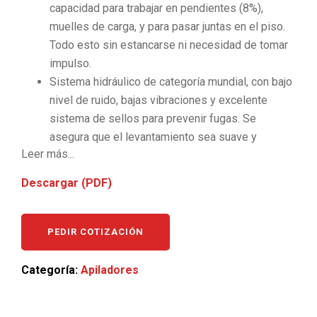
capacidad para trabajar en pendientes (8%),
muelles de carga, y para pasar juntas en el piso.
Todo esto sin estancarse ni necesidad de tomar
impulso.
Sistema hidráulico de categoría mundial, con bajo
nivel de ruido, bajas vibraciones y excelente
sistema de sellos para prevenir fugas. Se
asegura que el levantamiento sea suave y
Leer más...
preciso.
La manija de control ergonómicamente diseñada
Descargar (PDF)
asegura que el control del equipo sea muy
sencillo. El desplazamiento, el ascenso y el
descenso se logran con la simple acción de
PEDIR COTIZACIÓN
presionar botones ubicados en la manija de
control.
Categoría:
Apiladores
La manija de control se encuentra a un costado
del equipo, permitiendo que el operador tenga