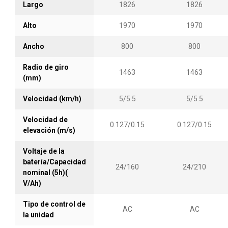
Largo
1826
1826
Alto
1970
1970
Ancho
800
800
Radio de giro
1463
1463
(mm)
Velocidad (km/h)
5/5.5
5/5.5
Velocidad de
0.127/0.15
0.127/0.15
elevación (m/s)
Voltaje de la
batería/Capacidad
24/160
24/210
nominal (5h)(
V/Ah)
Tipo de control de
AC
AC
la unidad