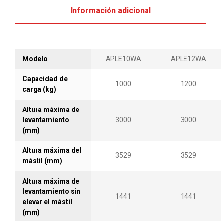
mayor visibilidad.
Información adicional
La batería se encuentra del lado derecho del
equipo, y tiene un panel independiente. Esto
permite que el mantenimiento y/o remplazo de la
misma sea más fácil.
Modelo
APLE10WA
APLE12WA
Equipo con patas de base angosta, útil para
Capacidad de
manejar paletas tipos estándar, y distintos tipos
1000
1200
carga (kg)
de cargas.
Este equipo no presenta plataforma, por lo que el
Altura máxima de
operario tiene que ir caminando junto con el
levantamiento
3000
3000
(mm)
equipo para desplazarse.
Válvula especial instalada bajo el cilindro de
Altura máxima del
3529
3529
levantamiento, lo que previene que el mástil baje
mástil (mm)
de manera abrupta si la tubería de aceite llegara a
Altura máxima de
romperse.
levantamiento sin
Botón de parada de emergencia de fácil acceso
1441
1441
elevar el mástil
permite al operador detener de inmediato al
(mm)
equipo si se presenta algún inconveniente.