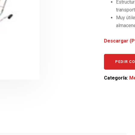
Estructur
transport
Muy útile
almacene
Descargar (P
PEDIR C
Categoría:
Me