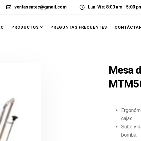
ventasentec@gmail.com
Lun-Vie: 8:00 am - 5:00 p
EC
PRODUCTOS
PREGUNTAS FRECUENTES
CONTÁCTA
Mesa d
MTM5
Ergonómi
cajas.
Sube y b
bomba.