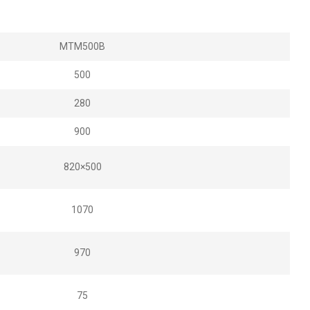
MTM500B
500
280
900
820×500
1070
970
75