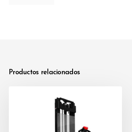
fácil de operar, especialmente provee un
desempeño excelente al momento de dar giros o
curvas.
Con un mástil más amplio, permitiendo que el
operador tenga un mayor rango de visibilidad, y
así disminuir el riego de colisión.
Equipo con patas de base angosta, útil para
manejar paletas tipos estándar, y distintos tipos
de cargas.
Productos relacionados
Este equipo presenta una plataforma plegable,
por lo que el operario puede ir caminando junto
con el equipo para desplazarse a velocidad baja,
o puede ir montado encima de la plataforma para
desplazarse a velocidades altas.
Equipado con un sistema inteligente que previene
que el equipo retroceda cuando se está
trabajando sobre rampas.