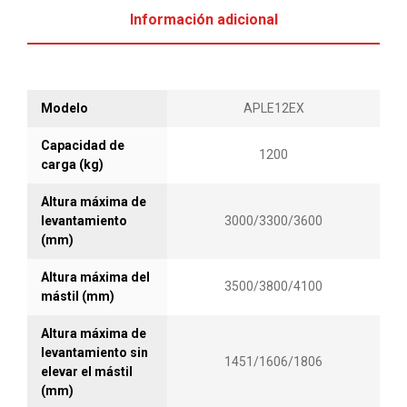
Sistema de manejo eléctricamente controlado,
Información adicional
fácil de operar, especialmente provee un
desempeño excelente al momento de dar giros o
curvas.
Con un mástil más amplio, permitiendo que el
Modelo
APLE12EX
operador tenga un mayor rango de visibilidad, y
Capacidad de
así disminuir el riego de colisión.
1200
carga (kg)
Equipo con patas de base angosta, útil para
manejar paletas tipos estándar, y distintos tipos
Altura máxima de
de cargas.
levantamiento
3000/3300/3600
(mm)
Este equipo presenta una plataforma plegable,
por lo que el operario puede ir caminando junto
Altura máxima del
3500/3800/4100
con el equipo para desplazarse a velocidad baja,
mástil (mm)
o puede ir montado encima de la plataforma para
Altura máxima de
desplazarse a velocidades altas.
levantamiento sin
Equipado con un sistema inteligente que previene
1451/1606/1806
elevar el mástil
que el equipo retroceda cuando se está
(mm)
trabajando sobre rampas.