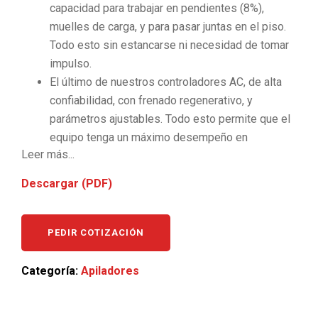
capacidad para trabajar en pendientes (8%),
muelles de carga, y para pasar juntas en el piso.
Todo esto sin estancarse ni necesidad de tomar
impulso.
El último de nuestros controladores AC, de alta
confiabilidad, con frenado regenerativo, y
parámetros ajustables. Todo esto permite que el
equipo tenga un máximo desempeño en
Leer más...
diferentes condiciones de trabajo.
Nueva manija de control, diseñada para ofrecer la
Descargar (PDF)
máxima comodidad al operario. El
desplazamiento, el ascenso y el descenso se
logran con la simple acción de presionar botones
PEDIR COTIZACIÓN
ubicados en la manija de control.
Botón de parada de emergencia de fácil acceso
Categoría:
Apiladores
permite al operador detener de inmediato al
equipo si se presenta algún inconveniente.