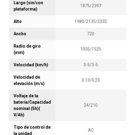
Largo (sin/con
muelles de carga, y para pasar juntas en el piso.
1875/2397
plataforma)
Todo esto sin estancarse ni necesidad de tomar
impulso.
Alto
1980/2135/2335
El último de nuestros controladores AC, de alta
Ancho
720
confiabilidad, con frenado regenerativo, y
parámetros ajustables. Todo esto permite que el
Radio de giro
1935/1525
(mm)
equipo tenga un máximo desempeño en
diferentes condiciones de trabajo.
Velocidad (km/h)
3-5/3-5
Nueva manija de control, diseñada para ofrecer la
máxima comodidad al operario. El
Velocidad de
0.13/0.23
elevación (m/s)
desplazamiento, el ascenso y el descenso se
logran con la simple acción de presionar botones
Voltaje de la
ubicados en la manija de control.
batería/Capacidad
24/210
Botón de parada de emergencia de fácil acceso
nominal (5h)(
V/Ah)
permite al operador detener de inmediato al
equipo si se presenta algún inconveniente.
Tipo de control de
AC
Sistema de manejo eléctricamente controlado,
la unidad